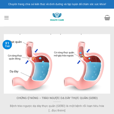
Skip
Chuyên trang chia sẻ kiến thức về dinh dưỡng và tập luyện để chăm sóc sức khỏe!
to
content
31
Th8
CHỨNG Ợ NÓNG – TRÀO NGƯỢC DẠ DÀY THỰC QUẢN (GERD)
Bệnh trào ngược dạ dày thực quản (GERD) là một bệnh rối loạn tiêu hóa
[...đọc thêm]