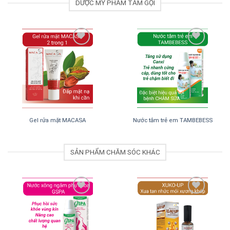
DƯỢC MỸ PHẨM TẮM GỘI
Add to
Add to
Wishlist
Wishlist
Gel rửa mặt MACASA
Nước tắm trẻ em TAMBEBESS
SẢN PHẨM CHĂM SÓC KHÁC
Add to
Add to
Wishlist
Wishlist