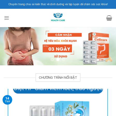
Skip
Chuyên trang chia sẻ kiến thức về dinh dưỡng và tập luyện để chăm sóc sức khỏe!
to
content
CHƯƠNG TRÌNH NỔI BẬT
14
Th9