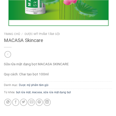
TRANG CHỦ
/
DƯỢC MỸ PHẨM TẮM GỘI
MACASA Skincare
Sữa rửa mặt dạng bọt MACASA SKINCARE
Quy cách: Chai tạo bọt 100ml
Danh mục:
Dược mỹ phẩm tắm gội
Từ khóa:
bọt rửa mặt
,
macasa
,
sữa rửa mặt dạng bọt