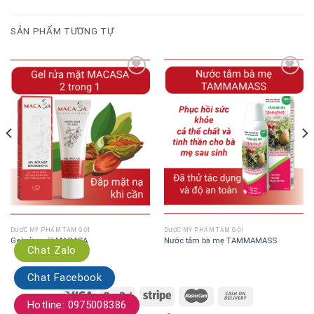
SẢN PHẨM TƯƠNG TỰ
Add to
Add to
Wishlist
Wishlist
DƯỢC MỸ PHẨM TẮM GỘI
DƯỢC MỸ PHẨM TẮM GỘI
Gel rửa mặt MACASA
Nước tắm bà mẹ TAMMAMASS
Chat Zalo
Chat Facebook
Hotline: 0975008386