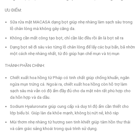
ƯU ĐIỂM:
Sữa rửa mặt MACASA dạng bọt giúp nhẹ nhàng làm sạch sâu trong
lỗ chân lông mà không gây căng da.
Không cần mất công tạo bọt, chỉ cần lắc đều rồi ấn là bọt sẽ ra
Dạng bọt sẽ đi sâu vào từng lỗ chân lông để lấy các bụi bẩn, bã nhờn
một cách nhẹ nhàng nhất, từ đó giúp hạn chế mụn và trị mụn
THÀNH PHẦN CHÍNH:
Chiết xuất hoa hồng từ Pháp có tinh chất giúp chống khuẩn, ngăn
ngừa mụn trứng cá. Ngoài ra, chiết xuất hoa hồng còn hỗ trợ làm
sạch sâu mà vẫn có độ ẩm đầy đủ cho da mặt nên rất phù hợp cho
da hỗn hợp và da dầu.
Sodium Hyaluronate giúp cung cấp và duy trì độ ẩm cần thiết cho
lớp biểu bì. Giúp làn da khỏe mạnh, không bị nứt nẻ, khô ráp
Mùi thơm nhẹ nhàng từ hương sen tinh khiết giúp tâm hồn thư thái
và cảm giác sảng khoái trong quá trình sử dụng.