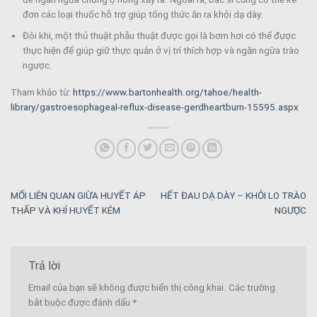
đơn các loại thuốc hỗ trợ giúp tống thức ăn ra khỏi dạ dày.
Đôi khi, một thủ thuật phẫu thuật được gọi là bơm hơi có thể được
thực hiện để giúp giữ thực quản ở vị trí thích hợp và ngăn ngừa trào
ngược.
Tham khảo từ:
https://www.bartonhealth.org/tahoe/health-
library/gastroesophageal-reflux-disease-gerdheartburn-15595.aspx
MỐI LIÊN QUAN GIỪA HUYẾT ÁP
HẾT ĐAU DẠ DÀY – KHỎI LO TRÀO
THẤP VÀ KHÍ HUYẾT KÉM
NGƯỢC
Trả lời
Email của bạn sẽ không được hiển thị công khai.
Các trường
bắt buộc được đánh dấu
*