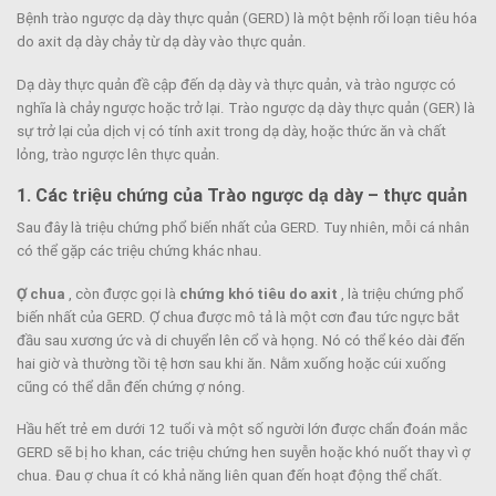
Bệnh trào ngược dạ dày thực quản (GERD) là một bệnh rối loạn tiêu hóa
do axit dạ dày chảy từ dạ dày vào thực quản.
Dạ dày thực quản đề cập đến dạ dày và thực quản, và trào ngược có
nghĩa là chảy ngược hoặc trở lại. Trào ngược dạ dày thực quản (GER) là
sự trở lại của dịch vị có tính axit trong dạ dày, hoặc thức ăn và chất
lỏng, trào ngược lên thực quản.
1. Các triệu chứng của
Trào ngược dạ dày – thực quản
Sau đây là triệu chứng phổ biến nhất của GERD. Tuy nhiên, mỗi cá nhân
có thể gặp các triệu chứng khác nhau.
Ợ chua
, còn được gọi là
chứng khó tiêu do axit
, là triệu chứng phổ
biến nhất của GERD. Ợ chua được mô tả là một cơn đau tức ngực bắt
đầu sau xương ức và di chuyển lên cổ và họng. Nó có thể kéo dài đến
hai giờ và thường tồi tệ hơn sau khi ăn. Nằm xuống hoặc cúi xuống
cũng có thể dẫn đến chứng ợ nóng.
Hầu hết trẻ em dưới 12 tuổi và một số người lớn được chẩn đoán mắc
GERD sẽ bị ho khan, các triệu chứng hen suyễn hoặc khó nuốt thay vì ợ
chua. Đau ợ chua ít có khả năng liên quan đến hoạt động thể chất.