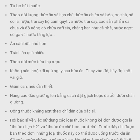
Từ bỏ hút thuốc.
Theo dõi lượng thức ăn và hạn chế thức ăn chiên và béo, bạc hà, sô
cô la, rượu, trái cây họ cam quýt và nước trái cây, các sản phẩm cà
chua và đồ uống có chứa caffein, chẳng hạn như cà phê, nước ngọt
có ga và nước tăng lực. .
Ăn các bữa nhỏ hơn.
Tránh ăn quá nhiều.
Theo dõi mức tiêu thụ rượu.
Không nằm hoặc đi ngủ ngay sau bữa ăn. Thay vào đó, hãy đợi một
vài giờ.
Giảm cân, nếu cần thiết.
Nâng cao đầu giường lên bằng cách đặt gạch hoặc đá bồi dưới chân
giường.
Uống thuốc kháng axit theo chỉ dẫn của bác sĩ.
Hỏi bác sĩ về việc sử dụng các loại thuốc không kê đơn được gọi là
“thuốc chẹn H2” và “thuốc ức chế bơm protein”. Trước đây chỉ được
bán theo đơn, những loại thuốc này có thể được uống trước khi ăn
để ngăn ngừa chứng ợ nóng xảy ra. Ngoài ra, bác sĩ cũng có thể kê