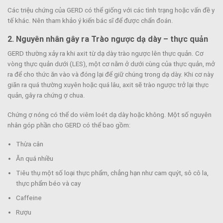
Các triệu chứng của GERD có thể giống với các tình trạng hoặc vấn đề y
tế khác. Nên tham khảo ý kiến ​​bác sĩ để được chẩn đoán.
2. Nguyên nhân gây ra
Trào ngược dạ dày – thực quản
GERD thường xảy ra khi axit từ dạ dày trào ngược lên thực quản. Cơ
vòng thực quản dưới (LES), một cơ nằm ở dưới cùng của thực quản, mở
ra để cho thức ăn vào và đóng lại để giữ chúng trong dạ dày. Khi cơ này
giãn ra quá thường xuyên hoặc quá lâu, axit sẽ trào ngược trở lại thực
quản, gây ra chứng ợ chua.
Chứng ợ nóng có thể do viêm loét dạ dày hoặc không. Một số nguyên
nhân góp phần cho GERD có thể bao gồm:
Thừa cân
Ăn quá nhiều
Tiêu thụ một số loại thực phẩm, chẳng hạn như cam quýt, sô cô la,
thực phẩm béo và cay
Caffeine
Rượu