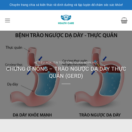
Skip
Chuyên trang chia sẻ kiến thức về dinh dưỡng và tập luyện để chăm sóc sức khỏe!
to
content
HỆ TIÊU HÓA
,
TIN TỨC
,
TỔNG QUAN BỆNH HỌC
CHỨNG Ợ NÓNG – TRÀO NGƯỢC DẠ DÀY THỰC
QUẢN (GERD)