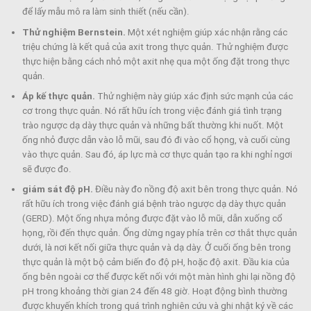
để lấy mẫu mô ra làm sinh thiết (nếu cần).
Thử nghiệm Bernstein.
Một xét nghiệm giúp xác nhận rằng các
triệu chứng là kết quả của axit trong thực quản. Thử nghiệm được
thực hiện bằng cách nhỏ một axit nhẹ qua một ống đặt trong thực
quản.
Áp kế thực quản.
Thử nghiệm này giúp xác định sức mạnh của các
cơ trong thực quản. Nó rất hữu ích trong việc đánh giá tình trạng
trào ngược dạ dày thực quản và những bất thường khi nuốt. Một
ống nhỏ được dẫn vào lỗ mũi, sau đó đi vào cổ họng, và cuối cùng
vào thực quản. Sau đó, áp lực mà cơ thực quản tạo ra khi nghỉ ngơi
sẽ được đo.
giám sát độ pH.
Điều này đo nồng độ axit bên trong thực quản. Nó
rất hữu ích trong việc đánh giá bệnh trào ngược dạ dày thực quản
(GERD). Một ống nhựa mỏng được đặt vào lỗ mũi, dẫn xuống cổ
họng, rồi đến thực quản. Ống dừng ngay phía trên cơ thắt thực quản
dưới, là nơi kết nối giữa thực quản và dạ dày. Ở cuối ống bên trong
thực quản là một bộ cảm biến đo độ pH, hoặc độ axit. Đầu kia của
ống bên ngoài cơ thể được kết nối với một màn hình ghi lại nồng độ
pH trong khoảng thời gian 24 đến 48 giờ. Hoạt động bình thường
được khuyến khích trong quá trình nghiên cứu và ghi nhật ký về các