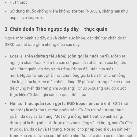
Hút thuốc
Sử dụng thuốc chống viêm không steroid (NSAID), chẳng hạn như
aspirin và ibuprofen
3. Chẩn đoán
Trào ngược dạ dày – thực quản
Ngoài một bệnh sử đầy đủ và khám sức khỏe, các thủ tục chẩn đoán
GERD có thể bao gồm những điều sau đây:
Loạt GI trên (đường tiêu hóa) (còn gọi là nuốt bari).
Một xét
nghiệm chẩn đoán kiểm tra các cơ quan của phần trên của hệ tiêu
hóa: thực quản, dạ dày và tá tràng (đoạn đầu tiên của ruột
non). Người ta nuốt phải một chất lỏng gọi là bari (một chất lỏng
kim loại, hóa học, có màu phấn, dùng để phủ bên trong các cơ quan
để chúng hiển thị trên phim X-quang). Chụp X-quang sau đó được
thực hiện để đánh giá các cơ quan tiêu hóa.
Nội soi thực quản (còn gọi là EGD hoặc nội soi trên).
EGD (nội
soi trên) là một thủ tục cho phép bác sĩ kiểm tra bên trong thực
quản, dạ dày và tá tràng. Một ống mỏng, linh hoạt, có ánh sáng,
được gọi là ống nội soi, được dẫn vào miệng và cổ họng, sau đó đến
thực quản, dạ dày và tá tràng. Nội soi cho phép bác sĩ quan sát bên
trong khu vực này của cơ thể, cũng như đưa các dụng cụ qua ống soi