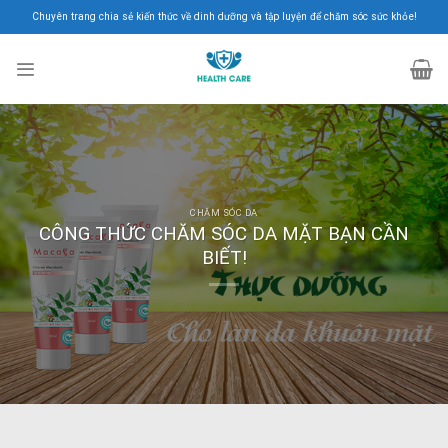
Skip
Chuyên trang chia sẻ kiến thức về dinh dưỡng và tập luyện để chăm sóc sức khỏe!
to
content
CHĂM SÓC DA
CÔNG THỨC CHĂM SÓC DA MẶT BẠN CẦN
BIẾT!