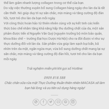
thể làm giảm nhanh lượng collagen trong cơ thể của bạn.
Do vậy việc thường xuyên bổ sung Collagen hàng ngày cho làn da là rất
cần thiết. Nó giúp duy trì sự săn chắc, mịn màng và tăng cường độ đàn
hồi, tươi trẻ cho làn da bạn mỗi ngày.
Với công thức hoàn hảo từ thiên nhiên cùng với sự kết tinh các kiến
thức bào chế nhằm tăng khả năng hấp thu dưỡng chất của da, một sản
phảm được tiến sĩ Nguyễn Văn Quý (nguyên trưởng bộ môn bảo quản,
khoa Bào chế – trường Đại học Dược Hà Nội) cho ra đời được ví như sự
thực dưỡng đối với làn da. Sản phẩm vừa giúp làm sạch bụi bẩn, bã
nhờn trên da mặt, ngăn ngừa mụn, vừa bổ sung dưỡng chất mang lại sự
săn chắc, mịn màng và tăng cường độ đàn hồi, tươi trẻ cho làn da bạn
mỗi ngày.
Trải nghiệm miễn phí khi gọi số Hotline:
0909.818.588
Chắc chắn sữa rửa mặt Thực Dưỡng thuần thiên nhiên MACASA sẽ làm
bạn hài lòng và ưu tiên sử dụng hàng ngày!