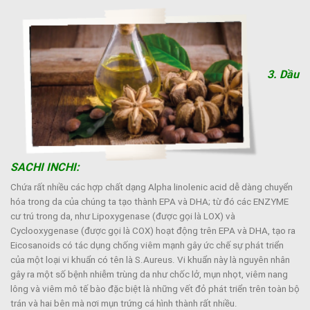
3. Dầu
SACHI INCHI:
Chứa rất nhiều các hợp chất dạng Alpha linolenic acid dễ dàng chuyển
hóa trong da của chúng ta tạo thành EPA và DHA; từ đó các ENZYME
cư trú trong da, như Lipoxygenase (được gọi là LOX) và
Cyclooxygenase (được gọi là COX) hoạt động trên EPA và DHA, tạo ra
Eicosanoids có tác dụng chống viêm mạnh gây ức chế sự phát triển
của một loại vi khuẩn có tên là S.Aureus. Vi khuẩn này là nguyên nhân
gây ra một số bệnh nhiễm trùng da như chốc lở, mụn nhọt, viêm nang
lông và viêm mô tế bào đặc biệt là những vết đỏ phát triển trên toàn bộ
trán và hai bên mà nơi mụn trứng cá hình thành rất nhiều.