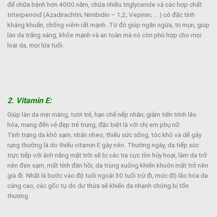
để chữa bệnh hơn 4000 năm, chứa nhiều triglyceride và các hợp chất
triterpenoid (Azadirachtin; Nimbidin – 1,2; Vepinin; … ) có đặc tính
kháng khuẩn, chống viêm rất mạnh. Từ đó giúp ngăn ngừa, trị mụn, giúp
làn da trắng sáng, khỏe mạnh và an toàn mà nó còn phù hợp cho mọi
loại da, mọi lứa tuổi.
2. Vitamin E:
Giúp làn da mịn màng, tươi trẻ, hạn chế nếp nhăn; giảm tiến trình lão
hóa, mang đến vẻ đẹp trẻ trung, đặc biệt là với chị em phụ nữ.
Tình trạng da khô sạm, nhăn nheo, thiếu sức sống, tóc khô và dễ gãy
rụng thường là do thiếu vitamin E gây nên. Thường ngày, da tiếp xúc
trực tiếp với ánh nắng mặt trời sẽ bị các tia cực tím hủy hoại, làm da trở
nên đen sạm, mất tính đàn hồi, da trùng xuống khiến khuôn mặt trở nên
già đi. Nhất là bước vào độ tuổi ngoài 30 tuổi trử đi, mức độ lão hóa da
càng cao, các gốc tự do dư thừa sẽ khiến da nhanh chóng bị tổn
thương.