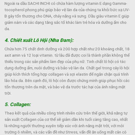
Ngoài ra dầu SACHI INCHI có chứa hàm lượng vitamin E dạng Gamma-
tocopherol phong phú giúp bảo vệ làn da của chúng ta khỏi bức xạ UV-
B gây tổn thương cho DNA, cháy nắng và sưng. Dầu giàu vitamin E giúp
giảm nám và các dạng tăng sắc tố khác làm trẻ hóa và dưỡng ẩm cho
da.
4. Chiết xuất Lô Hội (Nha Đam):
Chứa hơn 75 chất dinh dưỡng và 200 hợp chất như 20 khoáng chất, 18
axit amin và 12 loại vitamin. từ lâu đã được coi là thành phần không thể
thiếu trong các sản phẩm làm đẹp của phụ nữ. Tinh chất lô hội có tác
dụng dưỡng ẩm, nuôi dưỡng và bảo vệ làn da. Chất gel trong cây lô hội
giúp kích thích tổng hợp collagen và sợi elastin để ngăn chặn quá trình
lão hóa da. Bên cạnh đó, lô hội còn được chứng minh giúp phục hồi các
tổn thương trên da mặt, và bảo vệ da trước tác hại của ánh nắng mặt
trời.
5. Collagen:
Theo kết quả của nhiều công trình nhiên cứu trên thế giới, khả năng tự
sản xuất Collagen của cơ thể sẽ giảm dần khi tuổi càng tăng cao, nhất
là những người thường xuyên tiếp xúc với ánh nắng mặt trời, với môi
trường ô nhiễm, và các vấn đề như Stress, vấn đề ăn uống mất cân có