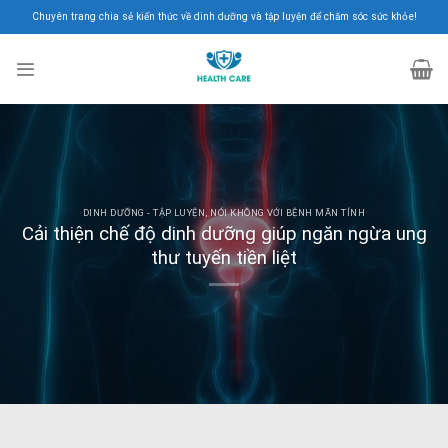
Skip
Chuyên trang chia sẻ kiến thức về dinh dưỡng và tập luyện để chăm sóc sức khỏe!
to
content
DINH DƯỠNG - TẬP LUYỆN
,
NÓI KHÔNG VỚI BỆNH MÃN TÍNH
Cải thiện chế độ dinh dưỡng giúp ngăn ngừa ung
thư tuyến tiền liệt