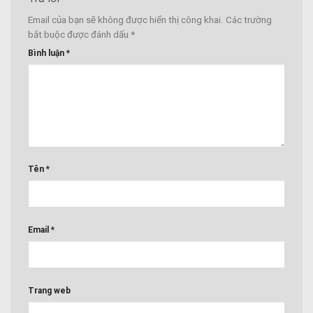
Email của bạn sẽ không được hiển thị công khai.
Các trường
bắt buộc được đánh dấu
*
Bình luận
*
Tên
*
Email
*
Trang web