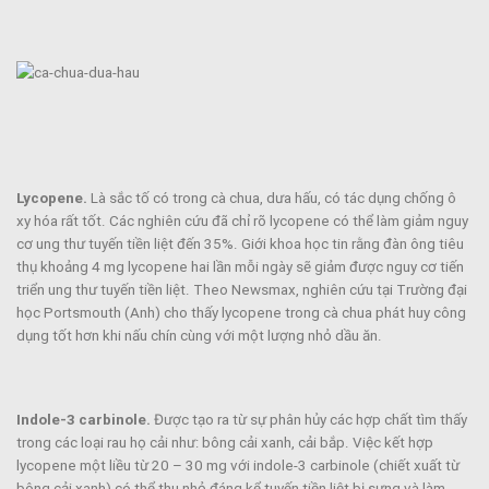
Lycopene.
Là sắc tố có trong cà chua, dưa hấu, có tác dụng chống ô
xy hóa rất tốt. Các nghiên cứu đã chỉ rõ lycopene có thể làm giảm nguy
cơ ung thư tuyến tiền liệt đến 35%. Giới khoa học tin rằng đàn ông tiêu
thụ khoảng 4 mg lycopene hai lần mỗi ngày sẽ giảm được nguy cơ tiến
triển ung thư tuyến tiền liệt. Theo Newsmax, nghiên cứu tại Trường đại
học Portsmouth (Anh) cho thấy lycopene trong cà chua phát huy công
dụng tốt hơn khi nấu chín cùng với một lượng nhỏ dầu ăn.
Indole-3 carbinole.
Được tạo ra từ sự phân hủy các hợp chất tìm thấy
trong các loại rau họ cải như: bông cải xanh, cải bắp. Việc kết hợp
lycopene một liều từ 20 – 30 mg với indole-3 carbinole (chiết xuất từ
bông cải xanh) có thể thu nhỏ đáng kể tuyến tiền liệt bị sưng và làm