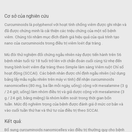
Cơ sở của nghiên cứu
Curcuminoids là polyphenol với hoạt tính chống viêm được ghi nhận và
đã được chứng minh là cải thiện các triệu chứng của một số bệnh
viêm. Chúng tôi nhằm mục đích đánh giá hiệu quả của quá trình tạo
nano của curcuminoids trong điều trị viêm loét đại tràng .
Mù đôi thử nghiệm đối chứng ngẫu nhiên này được tiến hành trên 56
bệnh nhân tuổi từ 18 tuổi trở lên với chẩn đoán cuối cùng từ nhẹ đến
trung bình loét viêm đại tràng theo Simple lâm sàng Viêm ruột Chỉ số
hoạt động (SCCAI). Các bệnh nhân được chỉ định ngẫu nhiên (sử dụng
bảng lấy mẫu ngẫu nhiên trên máy vi tính) để nhận curcuminoids
nanomicelles (80 mg, ba lần mỗi ngày, uống) cộng với mesalamine (3 g
/ 24 giờ, uống) làm nhóm điều trị và giả dược cộng với mesalamine (3
g / 24 giờ, bằng miệng) là nhóm kiểm soát trong thời gian bốn
tuần. Mức độ nghiêm trọng của bệnh được đánh giá ở mức cơ bản và
vào cuối tuần thứ hai và thứ tư của điều trị theo SCCAI.
Kết quả:
Bổ sung curcuminoids nanomicelles vào điều trị thường quy cho bệnh