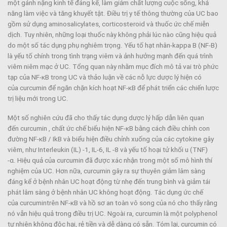
một gánh nặng kinh tế đáng kể, làm giảm chất lượng cuộc sống, khả
năng làm việc và tăng khuyết tật. Điều trị y tế thông thường của UC bao
gồm sử dụng aminosalicylates, corticosteroid và thuốc ức chế miễn
dịch. Tuy nhiên, những loại thuốc này không phải lúc nào cũng hiệu quả
do một số tác dụng phụ nghiêm trọng. Yếu tố hạt nhân-kappa B (NF-B)
là yếu tố chính trong tình trạng viêm và ảnh hưởng mạnh đến quá trình
viêm niêm mạc ở UC. Tổng quan này nhằm mục đích mô tả vai trò phức
tạp của NF-κB trong UC và thảo luận về các nỗ lực dược lý hiện có
của curcumin để ngăn chặn kích hoạt NF-κB để phát triển các chiến lược
trị liệu mới trong UC.
Một số nghiên cứu đã cho thấy tác dụng dược lý hấp dẫn liên quan
đến curcumin , chất ức chế biểu hiện NF-κB bằng cách điều chỉnh con
đường NF-κB / IkB và biểu hiện điều chỉnh xuống của các cytokine gây
viêm, như Interleukin (IL) -1, IL-6, IL -8 và yếu tố hoại tử khối u (TNF)
-α. Hiệu quả của curcumin đã được xác nhận trong một số mô hình thí
nghiệm của UC. Hơn nữa, curcumin gây ra sự thuyên giảm lâm sàng
đáng kể ở bệnh nhân UC hoạt động từ nhẹ đến trung bình và giảm tái
phát lâm sàng ở bệnh nhân UC không hoạt động. Tác dụng ức chế
của curcumintrên NF-κB và hồ sơ an toàn vô song của nó cho thấy rằng
nó vẫn hiệu quả trong điều trị UC. Ngoài ra, curcumin là một polyphenol
tự nhiên không độc hại, rẻ tiền và dễ dàng có sẵn. Tóm lại, curcumin có