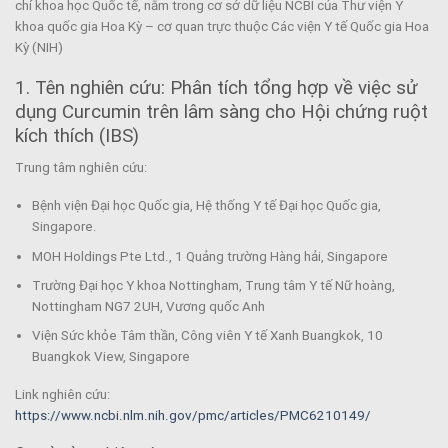
chí khoa học Quốc tế, nằm trong cơ sở dữ liệu NCBI của Thư viện Y
khoa quốc gia Hoa Kỳ – cơ quan trực thuộc Các viện Y tế Quốc gia Hoa
Kỳ (NIH)
1. Tên nghiên cứu: Phân tích tổng hợp về việc sử
dụng Curcumin trên lâm sàng cho Hội chứng ruột
kích thích (IBS)
Trung tâm nghiên cứu:
Bệnh viện Đại học Quốc gia, Hệ thống Y tế Đại học Quốc gia,
Singapore.
MOH Holdings Pte Ltd., 1 Quảng trường Hàng hải, Singapore
Trường Đại học Y khoa Nottingham, Trung tâm Y tế Nữ hoàng,
Nottingham NG7 2UH, Vương quốc Anh
Viện Sức khỏe Tâm thần, Công viên Y tế Xanh Buangkok, 10
Buangkok View, Singapore
Link nghiên cứu:
https://www.ncbi.nlm.nih.gov/pmc/articles/PMC6210149/