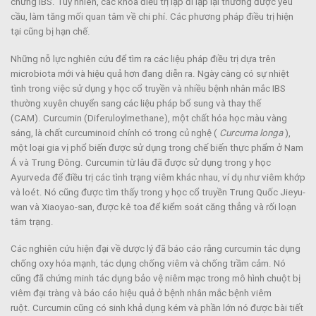
chứng IBS. Tuy nhiên, các khóa điều trị lặp đi lặp lại thường được yêu
cầu, làm tăng mối quan tâm về chi phí. Các phương pháp điều trị hiện
tại cũng bị hạn chế.
Những nỗ lực nghiên cứu để tìm ra các liệu pháp điều trị dựa trên
microbiota mới và hiệu quả hơn đang diễn ra. Ngày càng có sự nhiệt
tình trong việc sử dụng y học cổ truyền và nhiều bệnh nhân mắc IBS
thường xuyên chuyển sang các liệu pháp bổ sung và thay thế
(CAM). Curcumin (Diferuloylmethane), một chất hóa học màu vàng
sáng, là chất curcuminoid chính có trong củ nghệ (
Curcuma longa
),
một loại gia vị phổ biến được sử dụng trong chế biến thực phẩm ở Nam
Á và Trung Đông. Curcumin từ lâu đã được sử dụng trong y học
Ayurveda để điều trị các tình trạng viêm khác nhau, ví dụ như viêm khớp
và loét. Nó cũng được tìm thấy trong y học cổ truyền Trung Quốc Jieyu-
wan và Xiaoyao-san, được kê toa để kiểm soát căng thẳng và rối loạn
tâm trạng.
Các nghiên cứu hiện đại về dược lý đã báo cáo rằng curcumin tác dụng
chống oxy hóa mạnh, tác dụng chống viêm và chống trầm cảm. Nó
cũng đã chứng minh tác dụng bảo vệ niêm mạc trong mô hình chuột bị
viêm đại tràng và báo cáo hiệu quả ở bệnh nhân mắc bệnh viêm
ruột. Curcumin cũng có sinh khả dụng kém và phần lớn nó được bài tiết