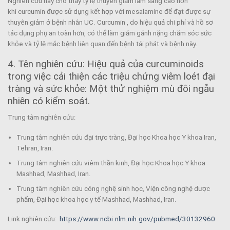
Nghiên cứu này cho thấy tỷ lệ thuyên giảm lâm sàng cao hơn
khi curcumin được sử dụng kết hợp với mesalamine để đạt được sự
thuyên giảm ở bệnh nhân UC. Curcumin , do hiệu quả chi phí và hồ sơ
tác dụng phụ an toàn hơn, có thể làm giảm gánh nặng chăm sóc sức
khỏe và tỷ lệ mắc bệnh liên quan đến bệnh tái phát và bệnh này.
4. Tên nghiên cứu: Hiệu quả của curcuminoids
trong việc cải thiện các triệu chứng viêm loét đại
tràng và sức khỏe: Một thử nghiệm mù đôi ngẫu
nhiên có kiểm soát.
Trung tâm nghiên cứu:
Trung tâm nghiên cứu đại trực tràng, Đại học Khoa học Y khoa Iran,
Tehran, Iran.
Trung tâm nghiên cứu viêm thần kinh, Đại học Khoa học Y khoa
Mashhad, Mashhad, Iran.
Trung tâm nghiên cứu công nghệ sinh học, Viện công nghệ dược
phẩm, Đại học khoa học y tế Mashhad, Mashhad, Iran.
Link nghiên cứu:
https://www.ncbi.nlm.nih.gov/pubmed/30132960