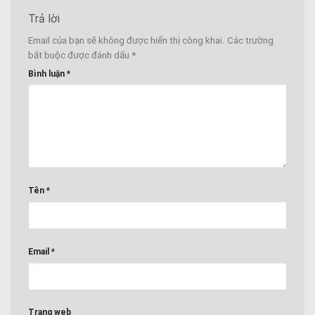
Trả lời
Email của bạn sẽ không được hiển thị công khai.
Các trường
bắt buộc được đánh dấu
*
Bình luận
*
Tên
*
Email
*
Trang web