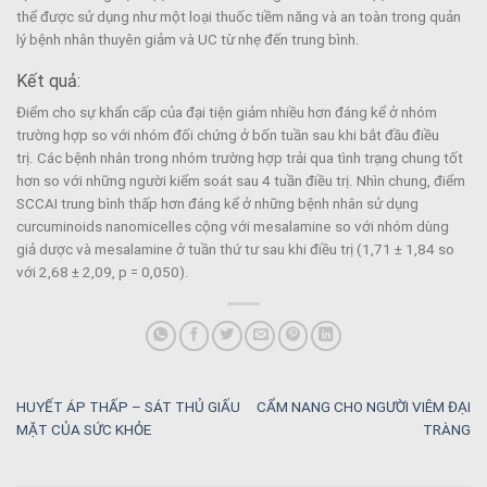
thể được sử dụng như một loại thuốc tiềm năng và an toàn trong quản
lý bệnh nhân thuyên giảm và UC từ nhẹ đến trung bình.
Kết quả:
Điểm cho sự khẩn cấp của đại tiện giảm nhiều hơn đáng kể ở nhóm
trường hợp so với nhóm đối chứng ở bốn tuần sau khi bắt đầu điều
trị. Các bệnh nhân trong nhóm trường hợp trải qua tình trạng chung tốt
hơn so với những người kiểm soát sau 4 tuần điều trị. Nhìn chung, điểm
SCCAI trung bình thấp hơn đáng kể ở những bệnh nhân sử dụng
curcuminoids nanomicelles cộng với mesalamine so với nhóm dùng
giả dược và mesalamine ở tuần thứ tư sau khi điều trị (1,71 ± 1,84 so
với 2,68 ± 2,09, p = 0,050).
HUYẾT ÁP THẤP – SÁT THỦ GIẤU
CẨM NANG CHO NGƯỜI VIÊM ĐẠI
MẶT CỦA SỨC KHỎE
TRÀNG