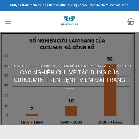
Skip
Chuyên trang chia sẻ kiến thức về dinh dưỡng và tập luyện để chăm sóc sức khỏe!
to
content
BỆNH ĐẠI TRÀNG
,
HỆ TIÊU HÓA
,
LỰA CHỌN ĐIỀU TRỊ
,
NÓI KHÔNG VỚI BỆNH MÃN TÍNH
CÁC NGHIÊN CỨU VỀ TÁC DỤNG CỦA
CURCUMIN TRÊN BỆNH VIÊM ĐẠI TRÀNG