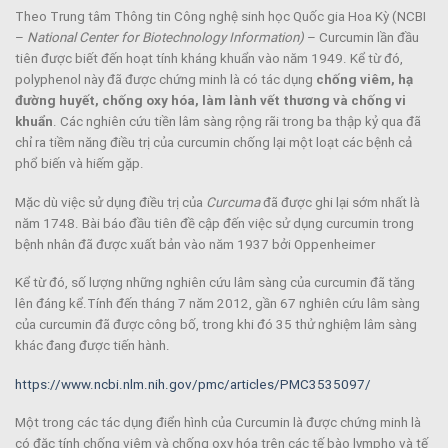
Theo Trung tâm Thông tin Công nghệ sinh học Quốc gia Hoa Kỳ (NCBI
–
National Center for Biotechnology Information)
– Curcumin lần đầu
tiên được biết đến hoạt tính kháng khuẩn vào năm 1949. Kể từ đó,
polyphenol này đã được chứng minh là có tác dụng
chống viêm, hạ
đường huyết, chống oxy hóa, làm lành vết thương và chống vi
khuẩn
. Các nghiên cứu tiền lâm sàng rộng rãi trong ba thập kỷ qua đã
chỉ ra tiềm năng điều trị của curcumin chống lại một loạt các bệnh cả
phổ biến và hiếm gặp.
Mặc dù việc sử dụng điều trị của
Curcuma
đã được ghi lại sớm nhất là
năm 1748. Bài báo đầu tiên đề cập đến việc sử dụng curcumin trong
bệnh nhân đã được xuất bản vào năm 1937 bởi Oppenheimer
Kể từ đó, số lượng những nghiên cứu lâm sàng của curcumin đã tăng
lên đáng kể.Tính đến tháng 7 năm 2012, gần 67 nghiên cứu lâm sàng
của curcumin đã được công bố, trong khi đó 35 thử nghiệm lâm sàng
khác đang được tiến hành.
https://www.ncbi.nlm.nih.gov/pmc/articles/PMC3535097/
Một trong các tác dụng điển hình của Curcumin là được chứng minh là
có đặc tính chống viêm và chống oxy hóa trên các tế bào lympho và tế