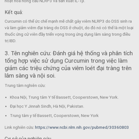
hoạt hóa hồng cầu NLRP3 và sản xuất IL-1β.
Kết quả:
Curcumin có thể ức chế mạnh mẽ chất gây viêm NLRP3 do DSS sinh ra
và làm giảm viêm đại tràng do DSS ở chuột, do đó nó có thể là một loại
thuốc ứng cử viên đầy triển vọng trong ứng dụng lâm sàng trong điều
trị IBD.
3. Tên nghiên cứu: Đánh giá hệ thống và phân tích
tổng hợp việc sử dụng Curcumin trong việc làm
giảm các triệu chứng của viêm loét đại tràng trên
lâm sàng và nội soi.
Trung tâm nghiên cứu:
Khoa Nội, Trung tâm Y tế Bassett, Cooperstown, New York.
Đại học Y Jinnah Sindh, Hà Nội, Pakistan.
Trung tâm y tế Bassett, Cooperstown, New York
Link nghiên cứu:
https://www.ncbi.nlm.nih.gov/pubmed/30360803
Cơ sở của nghiên cứu