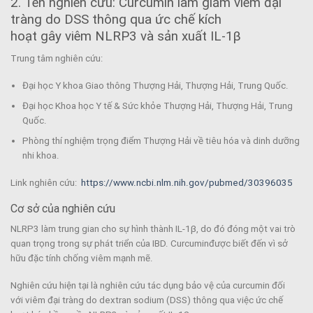
2. Tên nghiên cứu: Curcumin làm giảm viêm đại
tràng do DSS thông qua ức chế kích
hoạt gây viêm NLRP3 và sản xuất IL-1β
Trung tâm nghiên cứu:
Đại học Y khoa Giao thông Thượng Hải, Thượng Hải, Trung Quốc.
Đại học Khoa học Y tế & Sức khỏe Thượng Hải, Thượng Hải, Trung
Quốc.
Phòng thí nghiệm trọng điểm Thượng Hải về tiêu hóa và dinh dưỡng
nhi khoa.
Link nghiên cứu:
https://www.ncbi.nlm.nih.gov/pubmed/30396035
Cơ sở của nghiên cứu
NLRP3 làm trung gian cho sự hình thành IL-1β, do đó đóng một vai trò
quan trọng trong sự phát triển của IBD. Curcuminđược biết đến vì sở
hữu đặc tính chống viêm mạnh mẽ.
Nghiên cứu hiện tại là nghiên cứu tác dụng bảo vệ của curcumin đối
với viêm đại tràng do dextran sodium (DSS) thông qua việc ức chế