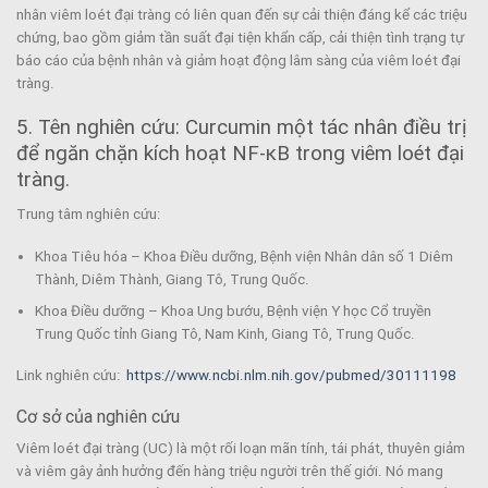
nhân viêm loét đại tràng có liên quan đến sự cải thiện đáng kể các triệu
chứng, bao gồm giảm tần suất đại tiện khẩn cấp, cải thiện tình trạng tự
báo cáo của bệnh nhân và giảm hoạt động lâm sàng của viêm loét đại
tràng.
5. Tên nghiên cứu: Curcumin một tác nhân điều trị
để ngăn chặn kích hoạt NF-κB trong viêm loét đại
tràng.
Trung tâm nghiên cứu:
Khoa Tiêu hóa – Khoa Điều dưỡng, Bệnh viện Nhân dân số 1 Diêm
Thành, Diêm Thành, Giang Tô, Trung Quốc.
Khoa Điều dưỡng – Khoa Ung bướu, Bệnh viện Y học Cổ truyền
Trung Quốc tỉnh Giang Tô, Nam Kinh, Giang Tô, Trung Quốc.
Link nghiên cứu:
https://www.ncbi.nlm.nih.gov/pubmed/30111198
Cơ sở của nghiên cứu
Viêm loét đại tràng (UC) là một rối loạn mãn tính, tái phát, thuyên giảm
và viêm gây ảnh hưởng đến hàng triệu người trên thế giới. Nó mang