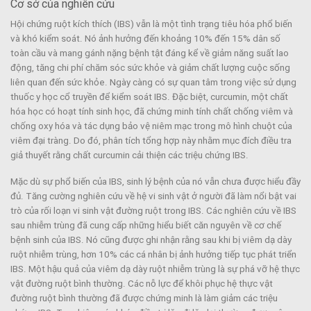
Cơ sở của nghiên cứu
Hội chứng ruột kích thích (IBS) vẫn là một tình trạng tiêu hóa phổ biến
và khó kiểm soát. Nó ảnh hưởng đến khoảng 10% đến 15% dân số
toàn cầu và mang gánh nặng bệnh tật đáng kể về giảm năng suất lao
động, tăng chi phí chăm sóc sức khỏe và giảm chất lượng cuộc sống
liên quan đến sức khỏe. Ngày càng có sự quan tâm trong việc sử dụng
thuốc y học cổ truyền để kiểm soát IBS. Đặc biệt, curcumin, một chất
hóa học có hoạt tính sinh học, đã chứng minh tính chất chống viêm và
chống oxy hóa và tác dụng bảo vệ niêm mạc trong mô hình chuột của
viêm đại tràng. Do đó, phân tích tổng hợp này nhằm mục đích điều tra
giả thuyết rằng chất curcumin cải thiện các triệu chứng IBS.
Mặc dù sự phổ biến của IBS, sinh lý bệnh của nó vẫn chưa được hiểu đầy
đủ. Tăng cường nghiên cứu về hệ vi sinh vật ở người đã làm nổi bật vai
trò của rối loạn vi sinh vật đường ruột trong IBS. Các nghiên cứu về IBS
sau nhiễm trùng đã cung cấp những hiểu biết căn nguyên về cơ chế
bệnh sinh của IBS. Nó cũng được ghi nhận rằng sau khi bị viêm dạ dày
ruột nhiễm trùng, hơn 10% các cá nhân bị ảnh hưởng tiếp tục phát triển
IBS. Một hậu quả của viêm dạ dày ruột nhiễm trùng là sự phá vỡ hệ thực
vật đường ruột bình thường. Các nỗ lực để khôi phục hệ thực vật
đường ruột bình thường đã được chứng minh là làm giảm các triệu