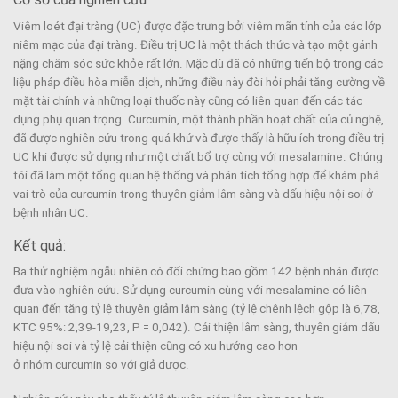
Viêm loét đại tràng (UC) được đặc trưng bởi viêm mãn tính của các lớp
niêm mạc của đại tràng. Điều trị UC là một thách thức và tạo một gánh
nặng chăm sóc sức khỏe rất lớn. Mặc dù đã có những tiến bộ trong các
liệu pháp điều hòa miễn dịch, những điều này đòi hỏi phải tăng cường về
mặt tài chính và những loại thuốc này cũng có liên quan đến các tác
dụng phụ quan trọng. Curcumin, một thành phần hoạt chất của củ nghệ,
đã được nghiên cứu trong quá khứ và được thấy là hữu ích trong điều trị
UC khi được sử dụng như một chất bổ trợ cùng với mesalamine. Chúng
tôi đã làm một tổng quan hệ thống và phân tích tổng hợp để khám phá
vai trò của curcumin trong thuyên giảm lâm sàng và dấu hiệu nội soi ở
bệnh nhân UC.
Kết quả:
Ba thử nghiệm ngẫu nhiên có đối chứng bao gồm 142 bệnh nhân được
đưa vào nghiên cứu. Sử dụng curcumin cùng với mesalamine có liên
quan đến tăng tỷ lệ thuyên giảm lâm sàng (tỷ lệ chênh lệch gộp là 6,78,
KTC 95%: 2,39-19,23, P = 0,042). Cải thiện lâm sàng, thuyên giảm dấu
hiệu nội soi và tỷ lệ cải thiện cũng có xu hướng cao hơn
ở nhóm curcumin so với giả dược.