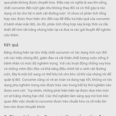
qua phân không được chuyển hóa. Điều này có nghĩa là sau khi uống,
chất curcumin đến ruột gần như không thay đổi và có thể gây ra tác
dụng có lợi cho hệ vi sinh vật đường ruột. Vì chưa có phân tích tổng
hợp nào được thực hiện cho đến nay để điều tra hiệu quả của curcumin
ở bệnh nhân mắc IBS, do đó, phân tích tổng hợp này là kịp thời và cần
thiết để tóm tắt bằng chứng hiện tại và đưa ra các giả thuyết để nghiên
cứu thêm.
Kết quả
Bằng chứng hiện tại cho thấy chất curcumin có tác dụng tích cực đối
với các triệu chứng IBS, giảm đau và cải thiện chất lượng cuộc sống ở
bệnh nhân có mức độ nghiêm trọng. Với các hoạt động chống oxy hóa
và chống viêm độc đáo và khả năng điều chỉnh hệ vi sinh vật đường
ruột, đây là một bổ sung có thể hữu ích cho kho vũ khí của chúng tôi để
quản lý IBS. Curcumin cũng có vẻ an toàn và dung nạp tốt, không có tác
dụng phụ nghiêm trọng nào được báo cáo trong bất kỳ thử nghiệm nào
được xem xét. Tuy nhiên, những phát hiện hiện tại được dựa trên một
cơ sở bằng chứng hạn chế. Các thử nghiệm lâm sàng quy mô hơn liên
quan đến việc chuẩn bị curcumin được tiêu chuẩn hóa và cỡ mẫu lớn
hơn nên được khuyến khích.