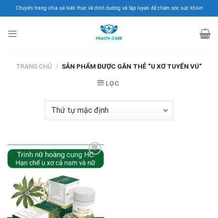
Skip
Chuyên trang chia sẻ kiến thức về dinh dưỡng và tập luyện để chăm sóc sức khỏe!
to
content
TRANG CHỦ
/
SẢN PHẨM ĐƯỢC GẮN THẺ “U XƠ TUYẾN VÚ”
LỌC
Add to
Wishlist